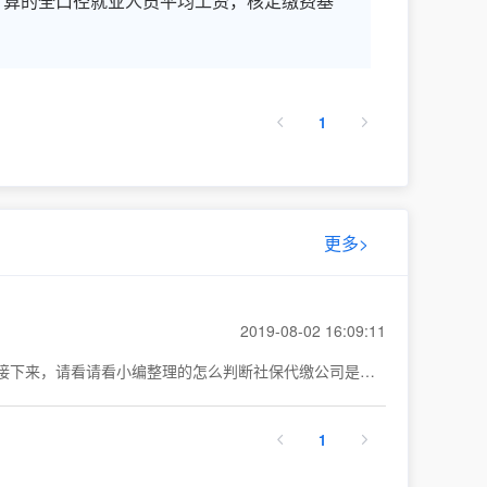
计算的全口径就业人员平均工资，核定缴费基
1
更多>
2019-08-02 16:09:11
如果您在网上一搜社保代缴，就会有无数页面弹出来，都标榜着自己最专业，但是这个行业乱象横生，很多都是不符规定的，那么接下来，请看请看小编整理的怎么判断社保代缴公司是否可靠，请看下文：
1