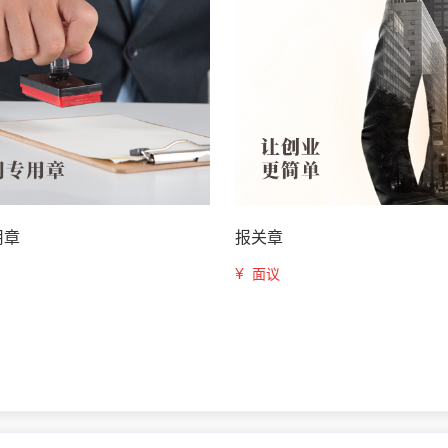
用章
报关章
¥
面议