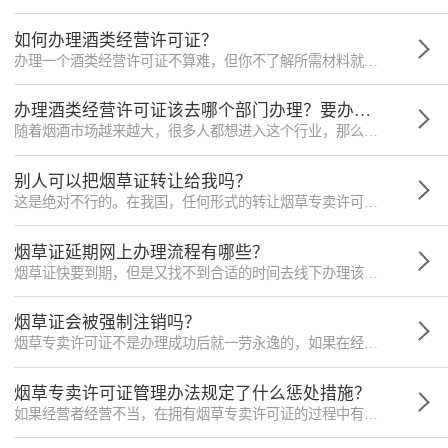
如何办理酒类经营许可证？
办理一个酒类经营许可证不算难，但你不了解所需材料就申请办理的话会很麻烦，那么怎样才能快速的办理酒类经营许可证呢？
办理酒类经营许可证该去哪个部门办理？要办理多久？所需条件资料是什么？
随着烟酒市场越来越大，很多人都想进入这个行业，那么问题就来了，不知道酒类经营许可证在哪里办理，小编在这里帮大家解答。
别人可以把烟草证转让给我吗？
这是绝对不行的。在我国，任何形式的转让烟草专卖许可证都是违法的，包括买卖、出租、出借等其他形式。而且原烟草证上的登记信息有更改的，需要重新办理，否则继续经营则视为违法。这个后面会详细说明。
烟草证延期网上办理流程有哪些？
烟草证快要到期，但是又找不到合适的时间去线下办理该怎么办？不要担心，现在网上也是支持办理的，一起来看看具体流程有什么吧。
烟草证会被强制注销吗？
烟草专卖许可证不是办理成功后就一劳永逸的，如果在经营过程中，经营者经营不当，有违法违规的行为，可能会被有关部门强制注销掉许可证。那么具体遇到什么情况会被注销呢？
烟草专卖许可证管理办法规定了什么惩处措施？
如果经营者经营不当，在拥有烟草专卖许可证的过程中有不当行为，发证机关也就是烟草专卖局，可以责令持证人暂停烟草经营业务并进行整顿，直到依法取消其从事烟草专卖业务的资格。