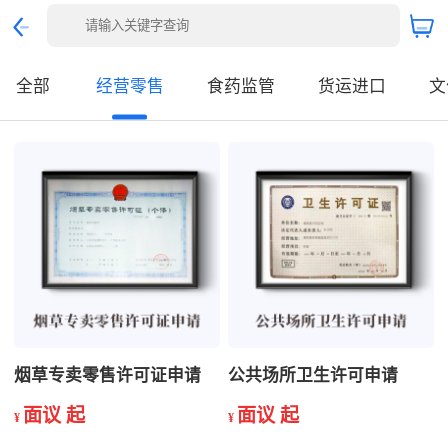
全部
经营零售
食药监管
货运进口
文
烟草专卖零售许可证申请
公共场所卫生许可申请
面议 起
面议 起
¥
¥