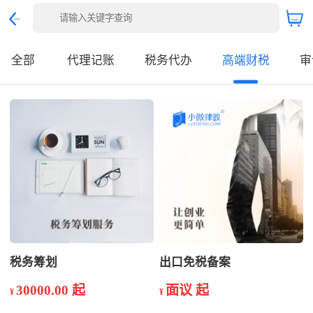
全部
代理记账
税务代办
高端财税
审
税务筹划
出口免税备案
30000.00 起
面议 起
¥
¥