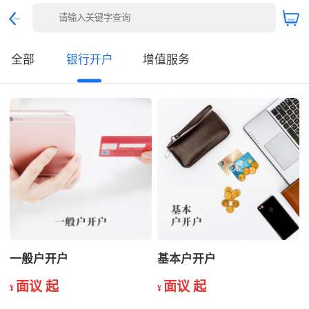
全部
银行开户
增值服务
一般户开户
基本户开户
面议 起
面议 起
¥
¥