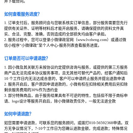
并下载合同。
如何查看服务进度？
1. 订单支付后，服务顾问会与您联系核实订单信息，部分服务需要您先行
提供有关证件、证明等材料后才能开启服务，请确保提供的资料文件真
实、合法、完整、准确，否则造成的全部损失均由客户承担。
2. 服务过程中，您可以登录小微律政官网（www.lvzheng.com）或通过微
信小程序“小微律政”至个人中心-服务列表查看服务进度。
订单是否可以申请退款？
1. 因小微及其关联方未按协议约定提供咨询与服务，或提供的第三方服务
商产品无法完成本协议服务事项，且无其他可替代产品的，经客户通知后
10 个工作日内无法达成合意的，客户可以申请终止服务并提出退款申请
2. 服务开启后，客户原因申请退款的，小微有权在扣除相关费用后另扣除
剩余服务费用的30%作为违约金
3. 部分特殊商品，由于服务结果具有不可逆的特性，包括但不限于商标申
请、logo设计等服务开启后，除小微律政责任外，一般无法退全款
如何申请退款？
如您需要申请退款，可联系您的服务顾问，或拨打010-56592368申请。双
方无争议情况下，7-10个工作日为您确认退款金额，完成退款；特殊情况