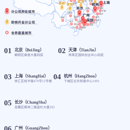
01
02
北京（BeiJing）
天津（TianJin）
朝阳区桑普大厦四层
西青区国际创业中心四层
03
04
上海（ShangHai）
杭州（HangZhou）
徐汇区桂平路470号12号楼
下城区云天财富中心1401
05
长沙（ChangSha）
岳麓区枫林二路蓝杉大厦202
06
广州（GuangZhou）