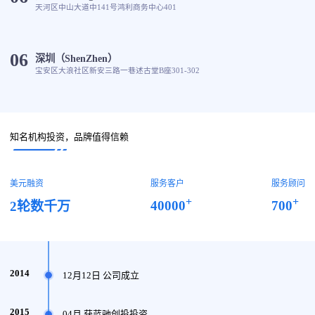
天河区中山大道中141号鸿利商务中心401
06
深圳（ShenZhen）
宝安区大浪社区新安三路一巷述古堂B座301-302
知名机构投资，品牌值得信赖
美元融资
服务客户
服务顾问
+
+
40000
700
2轮数千万
2014
12月12日 公司成立
2015
04月 获蓝驰创投投资