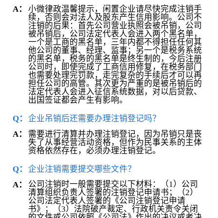
小微律政温馨提示，闲置企业请尽快完成注销手
A：
续，否则会对法人及股东产生信用影响。公司不
注销的后果：首先公司营业执照会被吊销，公司
被吊销后，公司法定代表人会进入两个黑名单，
一个是工商的黑名单，三年内都不得担任任何其
他公司的董事、经理、监事；另一个是税务系统
的黑名单，税务的黑名单是终生制的，今后注册
公司时，即使完成了工商信用修复，在税务部门
也需要处理完罚款，走完复杂的手续后才可以再
担任公司的高管。其次更为严重的是被吊销后的
法定代表人会进入征信系统数据，对以后贷款、
出国签证都会产生有影响。
Q：
企业吊销后还需要办理注销登记吗？
需要进行清算并办理注销登记，因为吊销只是丧
A：
失了从事经营活动资格，但作为民事关系的主体
资格依然存在，必须办理注销登记。
Q：
企业注销需要提交哪些文件？
公司注销时一般需要提交以下材料：（1）公司
A：
清算组织负责人签署的注销登记申请书；（2）
公司法定代表人签署的《公司注销登记申请
书》；（3）法院破产裁定、行政机关责令关闭
的文件或公司依照《公司法》作出的决议或者决