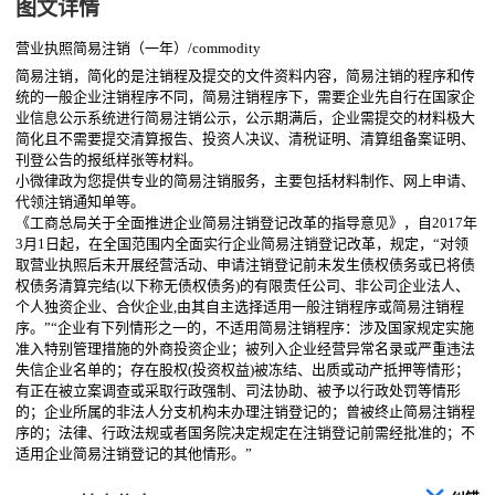
图文详情
营业执照简易注销（一年）
/commodity
简易注销，简化的是注销程及提交的文件资料内容，简易注销的程序和传
统的一般企业注销程序不同，简易注销程序下，需要企业先自行在国家企
业信息公示系统进行简易注销公示，公示期满后，企业需提交的材料极大
简化且不需要提交清算报告、投资人决议、清税证明、清算组备案证明、
刊登公告的报纸样张等材料。
小微律政为您提供专业的简易注销服务，主要包括材料制作、网上申请、
代领注销通知单等。
《工商总局关于全面推进企业简易注销登记改革的指导意见》，自2017年
3月1日起，在全国范围内全面实行企业简易注销登记改革，规定，“对领
取营业执照后未开展经营活动、申请注销登记前未发生债权债务或已将债
权债务清算完结(以下称无债权债务)的有限责任公司、非公司企业法人、
个人独资企业、合伙企业,由其自主选择适用一般注销程序或简易注销程
序。”“企业有下列情形之一的，不适用简易注销程序：涉及国家规定实施
准入特别管理措施的外商投资企业；被列入企业经营异常名录或严重违法
失信企业名单的；存在股权(投资权益)被冻结、出质或动产抵押等情形；
有正在被立案调查或采取行政强制、司法协助、被予以行政处罚等情形
的；企业所属的非法人分支机构未办理注销登记的；曾被终止简易注销程
序的；法律、行政法规或者国务院决定规定在注销登记前需经批准的；不
适用企业简易注销登记的其他情形。”