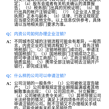
定；（4）股东会或者有关机关确认的清算报
告； （5）税务部门出具的完税证明； （6）银
行出具的帐户注销证明； （7）《企业法人营业
执照》正本与副本；（8）法律、行政法规规定
应当提交的其他文件。以上信息仅供参考，具体
请以当地相关部门要求为准。
Q：
内资公司如何办理企业注销？
不同城市区域的注销流程可能会有差异，一般而
A：
言，内资企业的注销流程如下：（1）首先注销
地税部门；（2）注销地税部门成功后，申请注
销国税部门；（3）国地税部门注销成功之后，
即可申请注销工商部门；（4）工商注销后再注
销质监局；（5）携带全部注销证明去注销开户
银行，即完成注销。
Q：
什么样的公司可以申请注销？
公司注销的一般条件：（1）公司被依法宣告破
A：
产；（2）公司章程规定营业期限届满或者其他
解散事由出现；（3）公司因合并、分立解散；
（4）公司被依法责令关闭；（5）其他导致公司
无法经营的情况；满足上述四项条件的公司可以
申请注销的公司。既不注销又不办理相关手续
的，可能会被有关机关吊销处罚