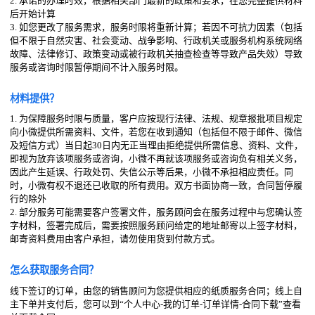
2. 承诺的办理时效，根据相关部门最新的政策和要求，在您完整提供材料
后开始计算
3. 如您更改了服务需求，服务时限将重新计算；若因不可抗力因素（包括
但不限于自然灾害、社会变动、战争影响、行政机关或服务机构系统网络
故障、法律修订、政策变动或被行政机关抽查检查等导致产品失效）导致
服务或咨询时限暂停期间不计入服务时限。
材料提供？
1. 为保障服务时限与质量，客户应按现行法律、法规、规章报批项目规定
向小微提供所需资料、文件，若您在收到通知（包括但不限于邮件、微信
及短信方式）当日起30日内无正当理由拒绝提供所需信息、资料、文件，
即视为放弃该项服务或咨询，小微不再就该项服务或咨询负有相关义务，
因此产生延误、行政处罚、失信公示等后果，小微不承担相应责任。同
时，小微有权不退还已收取的所有费用。双方书面协商一致，合同暂停履
行的除外
2. 部分服务可能需要客户签署文件，服务顾问会在服务过程中与您确认签
字材料，签署完成后，需要按照服务顾问给定的地址邮寄以上签字材料，
邮寄资料费用由客户承担，请勿使用货到付款方式。
怎么获取服务合同？
线下签订的订单，由您的销售顾问为您提供相应的纸质服务合同；线上自
主下单并支付后，您可以到“个人中心-我的订单-订单详情-合同下载”查看