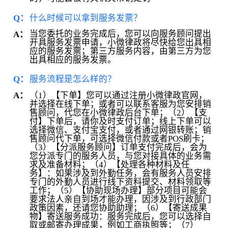
Q：
什么时候可以拿到服务发票？
当您委托的业务完成后，您可以向服务顾问提出
A：
开具服务发票申请，小微律政将尽快给您出具相
应的服务发票；第三方服务内容，由第三方为您
出具相应的服务发票。
Q：
服务流程是怎么样的？
（1）【下单】您可以通过注册小微律政官网，
A：
并选择在线下单；或者可以联系客服为您安排销
售顾问，代您在小微律政后台下单；（2）【支
付】下单后，请你及时支付订单；线上下单可以
选择微信、支付宝支付，或者通过网银转账；销
售顾问代下单，可选择微信付款或者POS刷卡；
（3）【分派服务顾问】订单支付完成后，会为
您分派专门的服务人员，与您对接具体的业务需
求及准备材料；（4）【处理各种材料及任
务】：如果涉及到外勤任务，会有服务人员安排
专门的外勤人员进行线下资料提交、材料领取等
工作；（5）【协助现场办理】部分项目可能会
要求法人亲自到场才能办理，因涉及到行政部门
政策因素，还请您协助助理；（6）【寄送成果
物】寄送服务成功：服务完成后，您可以选择自
取或邮寄办理成果，例如工商执照等；（7）