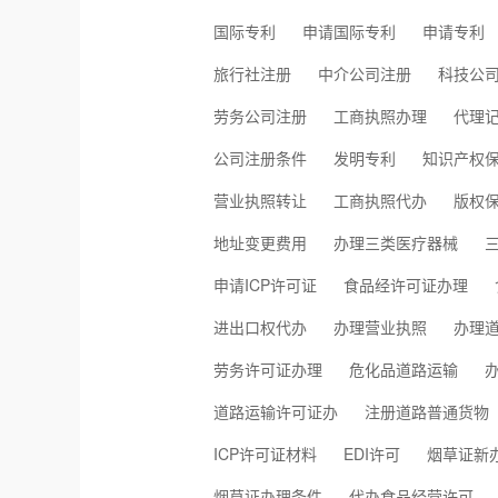
国际专利
申请国际专利
申请专利
旅行社注册
中介公司注册
科技公
劳务公司注册
工商执照办理
代理
公司注册条件
发明专利
知识产权
营业执照转让
工商执照代办
版权
地址变更费用
办理三类医疗器械
申请ICP许可证
食品经许可证办理
进出口权代办
办理营业执照
办理
劳务许可证办理
危化品道路运输
道路运输许可证办
注册道路普通货物
ICP许可证材料
EDI许可
烟草证新
烟草证办理条件
代办食品经营许可