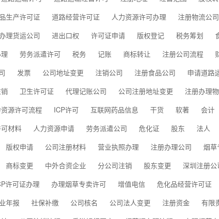
品生产许可证
道路经营许可证
人力资源许可办理
注册物流公司
办理货运公司
进出口权
许可证申请
版权登记
税务筹划
办理
劳务派遣许可
税务
记账
商标转让
注册公司流程
司
发票
公司地址变更
注销公司
注册食品公司
申请道路
注销
卫生许可证
代理记账公司
公司注册地址变更
注册办理物
力资源许可流程
ICP许可
互联网药品信息
干货
软著
会计
许可材料
人力资源申请
劳务派遣公司
危化证
股东
法人
版权申请
公司注册材料
营业执照办理
注册办理公司
烟草
商标变更
中外合资企业
分公司注销
股东变更
深圳注册公
CP许可证办理
办理烟草专卖许可
增值电信
危化品经营许可证
业年报
社保补缴
公司核名
公司法人变更
注册资金
有限