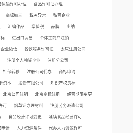
路运输许可办理
食品许可证办理
商标撤三
税务异常
私营企业
权
汇编作品
增值税
品牌
出纳
商标
进出口贸易
个体工商户注销
企业微信
餐饮服务许可证
太原注册公司
注册个人独资企业
注册分公司
社保转移
注册公司代办
商标申请
册资本
股份有限公司
知识产权贯标
北京公司注销
北京商标注册
经营期限变更
许可
烟草证办理材料
注册劳务派遣公司
续
食品经营许可变更
延续食品经营许可
遣申请
人力资源条件
代办人力资源许可