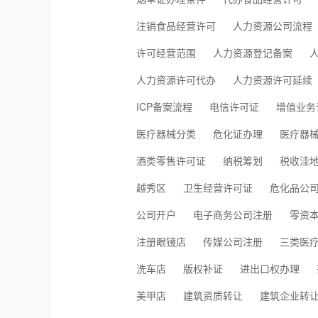
注销食品经营许可
人力资源公司流程
许可经营范围
人力资源登记备案
人力资源许可代办
人力资源许可延续
ICP备案流程
电信许可证
增值业务
医疗器械分类
危化证办理
医疗器
酒类零售许可证
纳税筹划
税收洼
越秀区
卫生经营许可证
危化品公
公司开户
电子商务公司注册
零资
注册眼镜店
传媒公司注册
三类医
洗车店
版权补证
进出口权办理
美甲店
建筑资质转让
建筑企业转