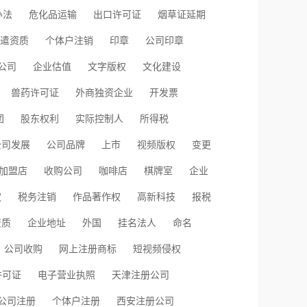
办法
危化品运输
出口许可证
烟草证延期
遣资质
个体户注销
印章
公司印章
公司
企业估值
文字版权
文化建设
兽药许可证
外商独资企业
开发票
团
股东权利
实际控制人
所得税
公司发展
公司品牌
上市
视频版权
变更
加盟店
收购公司
咖啡店
棋牌室
企业
权
税务注销
作品著作权
高新科技
报税
资质
企业地址
外国
挂名法人
命名
公司收购
网上注册商标
短视频侵权
许可证
电子营业执照
天津注册公司
公司注册
个体户注册
西安注册公司