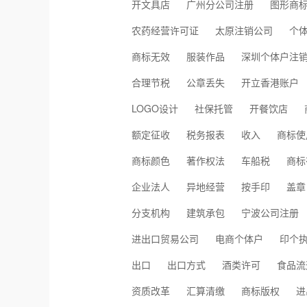
开文具店
广州分公司注册
图形商
农药经营许可证
太原注销公司
个
商标无效
服装作品
深圳个体户注
合理节税
公章丢失
开立香港账户
LOGO设计
社保托管
开餐饮店
额定征收
税务报表
收入
商标使
商标颜色
著作权法
车船税
商标
企业法人
异地经营
按手印
盖章
分支机构
建筑承包
宁波公司注册
进出口贸易公司
电商个体户
印个
出口
出口方式
酒类许可
食品流
资质改革
汇算清缴
商标版权
进