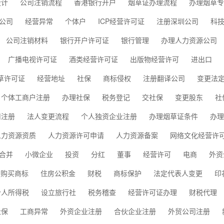
设计
公司注销流程
香港银行开户
烟草证办理流程
办理烟草专
公司
经营异常
个体户
ICP经营许可证
注册深圳公司
科
公司注销材料
银行开户许可证
银行管理
办理人力资源公司
广播电视许可证
酒类经营许可证
出版物经营许可
进出口
草许可证
经营地址
社保
商标侵权
注册翻译公司
变更法
个体工商户注册
办理社保
税务登记
交社保
变更股东
社
司注册
法人变更流程
个人独资企业注册
办理烟草证条件
办理
人力资源资质
人力资源许可申请
人力资源备案
网络文化经营许
合并
小微企业
投资
分红
董事
经营许可
电商
外资
购买商标
住房公积金
财税
商标保护
法定代表人变更
印
个人所得税
设立旅行社
税务稽查
经营许可证办理
财税代理
社保
工商异常
外资企业注册
合伙企业注册
外贸公司注册