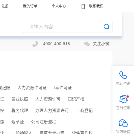
注册
我的订单
个人中心
联系我们
4000-400-918
关注小微
电话咨询
理记账
人力资源许可证
icp许可证
证
营业执照
人力资源许可
知识产权
在线咨询
权
税务代理
办理人力资源许可
工商登记
缴
烟草证
公司注册流程
官方微信
让
一般纳税人
烟草专卖办理
软件著作权