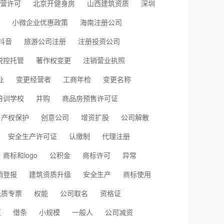
营许可
北京开健身房
山西建筑资质
深圳
小微企业优惠政策
海南注册公司
抖音
旅游公司注册
注册投资公司
税控托管
著作权变更
注销营业执照
业
变更经营者
工商年检
变更名称
培训学校
并购
商品房预售许可证
产权保护
创意公司
增资扩股
公司解散
安全生产许可证
认缴制
代理注册
商标和logo
公积金
商标许可
异常
销登报
建筑资质升级
安全生产
商标使用
纸质专票
权能
公司取名
资格证
区
借条
小规模
一般人
公司减资