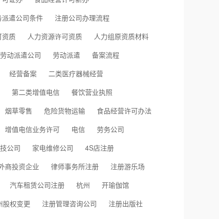
务派遣公司条件
注册公司办理流程
可资质
人力资源许可资质
人力组原资质材料
劳动派遣公司
劳动派遣
备案流程
经营备案
二类医疗器械经营
第二类增值电信
餐饮营业执照
烟草零售
危险货物运输
食品经营许可办法
增值电信业务许可
电信
劳务公司
技公司
家电维修公司
4S店注册
外商投资企业
律师事务所注册
注册游乐场
汽车租赁公司注册
杭州
开瑜伽馆
州股权变更
注册管理咨询公司
注册出版社