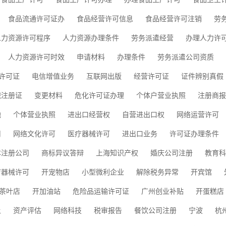
食品流通许可证办
食品经营许可信息
食品经营许可注销
劳
人力资源许可程序
人力资源办理条件
劳务派遣经营
办理人力许
人力资源许可时效
申请材料
办理条件
劳务派遣公司资质
许可证
电信增值业务
互联网出版
经营许可证
证件辨别真假
械注册证
变更材料
危化许可证办理
个体户营业执照
注册商报
地
个体营业执照
进出口经营权
自营进出口权
网络运营许可
司
网络文化许可
医疗器械许可
进出口业务
许可证办理条件
本注册公司
商标异议答辩
上海知识产权
婚庆公司注册
教育科
疗器械许可
开宠物店
小型微利企业
解除税务异常
开宾馆
茶叶店
开加油站
危险品运输许可证
广州创业补贴
开蛋糕店
让
资产评估
网络科技
税审报告
餐饮公司注册
宁波
杭