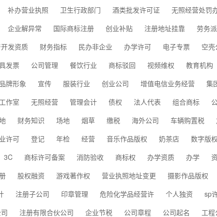
补办营业执照
卫生行政部门
酒类批发许可证
无照经营处罚
企业解异常
国际商标注册
创业补贴
注册地址挂靠
劳务派
产开发资质
财务指标
民办非企业
办学许可
电子专票
空壳
具发票
公司管理
餐饮行业
商标驳回
视频维权
教育机构
品牌形象
宣传
服装行业
创业公司
增值电信业务经营
集
工作室
无照经营
管理会计
债权
法人代表
组合商标
地
财务知识
场地
烟草
缴税
海外公司
车辆购置税
业许可
登记
年检
经营
音乐作品版权
奶茶店
数字版
3C
商标许可备案
消防验收
商标权
办学资质
办学
册
股权融资
游戏著作权
营业执照地址变更
摄影作品版权
计
注册子公司
印章管理
危险化学品经营许
个人独资
sp
公司
注册有限合伙公司
企业节税
公司章程
公司起名
工程