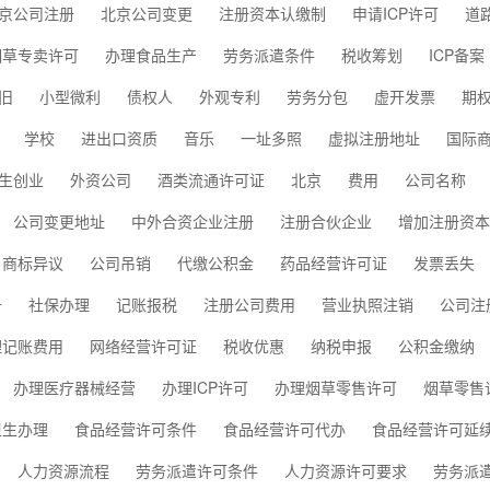
京公司注册
北京公司变更
注册资本认缴制
申请ICP许可
道
烟草专卖许可
办理食品生产
劳务派遣条件
税收筹划
ICP备案
旧
小型微利
债权人
外观专利
劳务分包
虚开发票
期
学校
进出口资质
音乐
一址多照
虚拟注册地址
国际
生创业
外资公司
酒类流通许可证
北京
费用
公司名称
公司变更地址
中外合资企业注册
注册合伙企业
增加注册资本
商标异议
公司吊销
代缴公积金
药品经营许可证
发票丢失
册
社保办理
记账报税
注册公司费用
营业执照注销
公司注
理记账费用
网络经营许可证
税收优惠
纳税申报
公积金缴纳
办理医疗器械经营
办理ICP许可
办理烟草零售许可
烟草零售
卫生办理
食品经营许可条件
食品经营许可代办
食品经营许可延
人力资源流程
劳务派遣许可条件
人力资源许可要求
劳务派