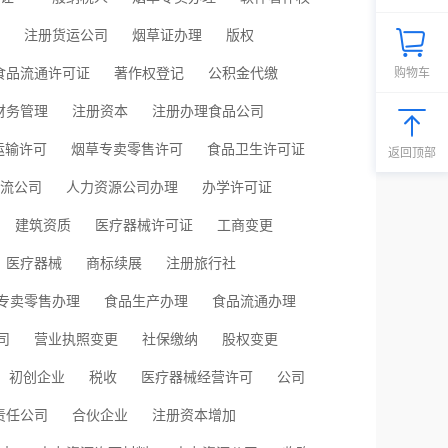
注册货运公司
烟草证办理
版权
食品流通许可证
著作权登记
公积金代缴
购物车
财务管理
注册资本
注册办理食品公司
运输许可
烟草专卖零售许可
食品卫生许可证
返回顶部
流公司
人力资源公司办理
办学许可证
建筑资质
医疗器械许可证
工商变更
医疗器械
商标续展
注册旅行社
专卖零售办理
食品生产办理
食品流通办理
司
营业执照变更
社保缴纳
股权变更
初创企业
税收
医疗器械经营许可
公司
责任公司
合伙企业
注册资本增加