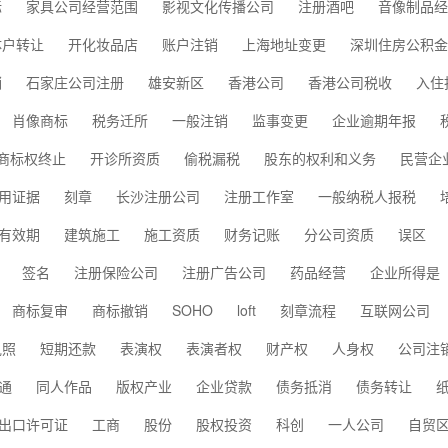
标
家具公司经营范围
影视文化传播公司
注册酒吧
音像制品经
体户转让
开化妆品店
账户注销
上海地址变更
深圳住房公积金
销
石家庄公司注册
雄安新区
香港公司
香港公司税收
入住
肖像商标
税务迁所
一般注销
监事变更
企业逾期年报
商标权终止
开诊所资质
偷税漏税
股东的权利和义务
民营企
用证据
刻章
长沙注册公司
注册工作室
一般纳税人报税
有效期
建筑施工
施工资质
财务记账
分公司资质
误区
签名
注册保险公司
注册广告公司
药品经营
企业所得是
商标复审
商标撤销
SOHO
loft
刻章流程
互联网公司
执照
短期还款
表演权
表演者权
财产权
人身权
公司注
通
同人作品
版权产业
企业贷款
债务抵消
债务转让
出口许可证
工商
股份
股权投资
科创
一人公司
自贸