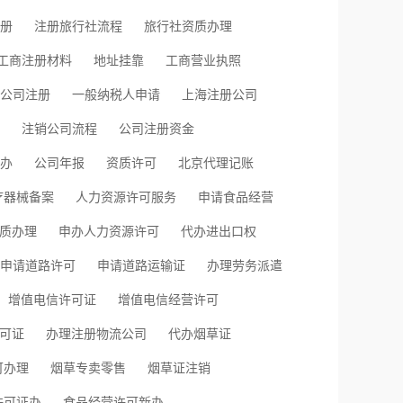
册
注册旅行社流程
旅行社资质办理
工商注册材料
地址挂靠
工商营业执照
公司注册
一般纳税人申请
上海注册公司
注销公司流程
公司注册资金
办
公司年报
资质许可
北京代理记账
疗器械备案
人力资源许可服务
申请食品经营
质办理
申办人力资源许可
代办进出口权
申请道路许可
申请道路运输证
办理劳务派遣
增值电信许可证
增值电信经营许可
许可证
办理注册物流公司
代办烟草证
可办理
烟草专卖零售
烟草证注销
许可证办
食品经营许可新办