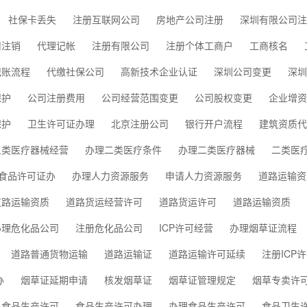
社保卡丢失
注册互联网公司
房地产公司注册
深圳有限公司注
司注销
代理记帐
注册有限公司
注册个体工商户
工商核名
记账流程
代缴社保公司
高新技术企业认证
深圳公司变更
深圳
保护
公司注册费用
公司经营范围变更
公司股权变更
企业增资
保护
卫生许可证办理
北京注册公司
银行开户流程
建筑资质代
三类医疗器械经营
办理二类医疗条件
办理二类医疗器械
二类医
食品许可证办
办理人力资源服务
申请人力资源服务
道路运输资
道路运输资质
道路货运经营许可
道路货运许可
道路运输资质
办理危化品公司
注册危化品公司
ICP许可经营
办理烟草证流程
道路普通货物运输
道路运输证
道路运输许可延续
注册ICP
办
烟草证延期申请
核发烟草证
烟草证管理规定
烟草专卖许
食品生产许可
食品生产许可办理
办理食品生产许可
食品卫生