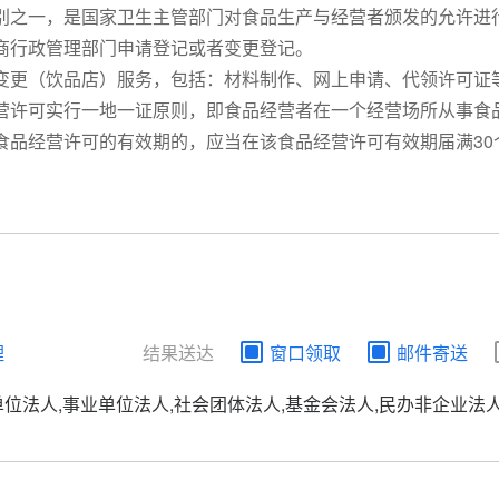
别之一，是国家卫生主管部门对食品生产与经营者颁发的允许进
商行政管理部门申请登记或者变更登记。
变更（饮品店）服务，包括：材料制作、网上申请、代领许可证
营许可实行一地一证原则，即食品经营者在一个经营场所从事食
食品经营许可的有效期的，应当在该食品经营许可有效期届满30
理
结果送达
窗口领取
邮件寄送
单位法人,事业单位法人,社会团体法人,基金会法人,民办非企业法